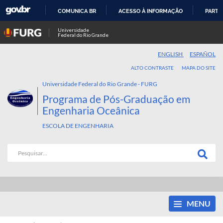
COMUNICA BR
ACESSO À INFORMAÇÃO
PARTI
IR
Universidade
Federal do Rio Grande
PARA
O
ENGLISH
ESPAÑOL
CONTEÚDO
ALTO CONTRASTE
MAPA DO SITE
Universidade Federal do Rio Grande - FURG
Programa de Pós-Graduação em
Engenharia Oceânica
ESCOLA DE ENGENHARIA
MENU