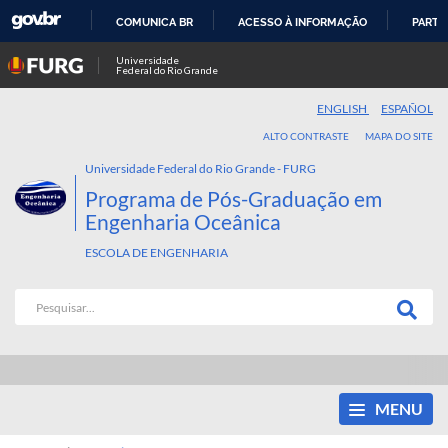
COMUNICA BR
ACESSO À INFORMAÇÃO
PARTI
IR
Universidade
Federal do Rio Grande
PARA
O
ENGLISH
ESPAÑOL
CONTEÚDO
ALTO CONTRASTE
MAPA DO SITE
Universidade Federal do Rio Grande - FURG
Programa de Pós-Graduação em
Engenharia Oceânica
ESCOLA DE ENGENHARIA
MENU