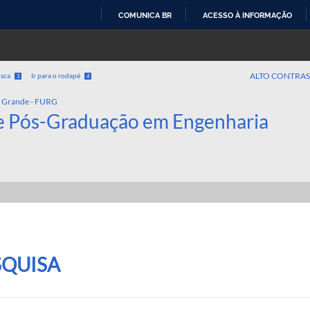
COMUNICA BR
ACESSO À INFORMAÇÃO
IR
PARA
O
ALTO CONTRAS
usca
Ir para o rodapé
3
4
CONTEÚDO
o Grande - FURG
e Pós-Graduação em Engenharia
SQUISA