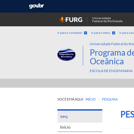
Universidade
Federal do Rio Grande
Ir para o conteúdo
Ir para o menu
Ir para a b
1
2
Universidade Federal do Ri
Programa d
Oceânica
ESCOLA DE ENGENHARIA
>
VOCÊ ESTÁ AQUI:
INÍCIO
PESQUISA
PE
PPG
Início