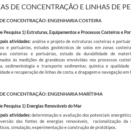
AS DE CONCENTRAÇÃO E LINHAS DE P
 DE CONCENTRAÇÃO: ENGENHARIA COSTEIRA
de Pesquisa 1)
Estruturas, Equipamentos e Processos Costeiros e
Por
ipais atividades:
análise e projeto de estruturas costeiras e portu
ros e portuários, estudos geotécnicos de solos em zonas costeir
uras costeiras e portuárias, estudo da durabilidade de mate
onados às medições de grandezas envolvidas nos processos costeir
ra, sedimentologia e transporte sedimentar, química e qualidade
lidade e recuperação de linhas de costa, e dragagem e navegação em l
 DE CONCENTRAÇÃO: ENGENHARIA MARÍTIMA
de Pesquisa 1) Energias Renováveis do Mar
ipais atividades:
determinação e avaliação dos potenciais energétic
versão das fontes de energias renováveis, racionalização da e
ticos, simulação, experimentação e construção de protótipos.