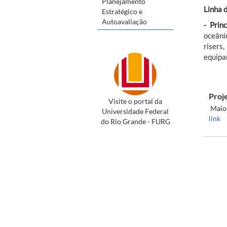
Planejamento
Linha 
Estratégico e
Autoavaliação
- Prin
oceâni
risers
equipa
Proj
Visite o portal da
Maior
Universidade Federal
link
do Rio Grande - FURG