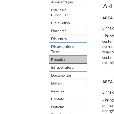
Apresentação
ÁRE
Estrutura
Curricular
ÁREA
Ciclo Letivo
Linha 
Docentes
- Princ
Discentes
costei
Dissertações e
estrut
Teses
relaci
costei
Pesquisa
estabi
Infraestrutura
Documentos
ÁREA
Editais
Revistas
Linha 
Contato
- Princ
de con
Notícias
energé