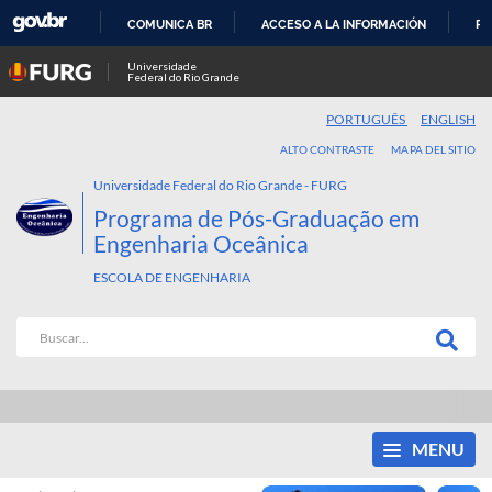
COMUNICA BR
ACCESO A LA INFORMACIÓN
PA
IR
Universidade
Federal do Rio Grande
AL
CONTENIDO
PORTUGUÊS
ENGLISH
ALTO CONTRASTE
MAPA DEL SITIO
Universidade Federal do Rio Grande - FURG
Programa de Pós-Graduação em
Engenharia Oceânica
ESCOLA DE ENGENHARIA
MENU