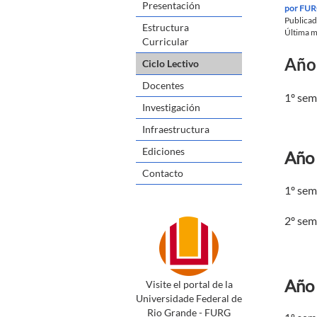
Presentación
por
FUR
Publica
Estructura
Última m
Curricular
Año
Ciclo Lectivo
Docentes
1º sem
Investigación
Infraestructura
Ediciones
Año
Contacto
1º sem
2º sem
Año
Visite el portal de la
Universidade Federal de
Rio Grande - FURG