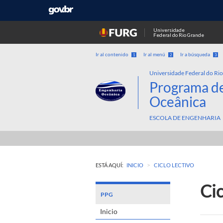
Universidade
Federal do Rio Grande
Ir al contenido
Ir al menú
Ir a búsqueda
1
2
3
Universidade Federal do Ri
Programa d
Oceânica
ESCOLA DE ENGENHARIA
>
ESTÁ AQUÍ:
INICIO
CICLO LECTIVO
Cic
PPG
Inicio