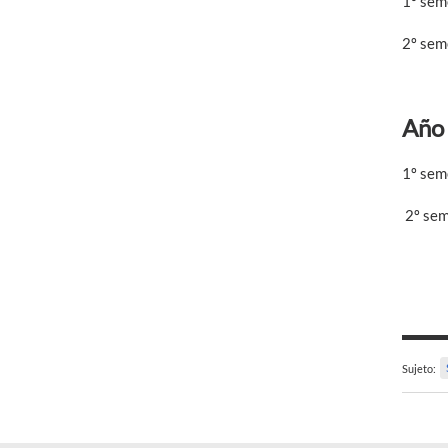
1º sem
2º sem
Año
1º sem
2º sem
Sujeto: