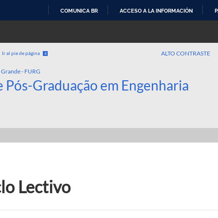
COMUNICA BR
ACCESO A LA INFORMACIÓN
P
IR
AL
CONTENIDO
ALTO CONTRASTE
Ir al pie de página
4
o Grande - FURG
e Pós-Graduação em Engenharia
lo Lectivo