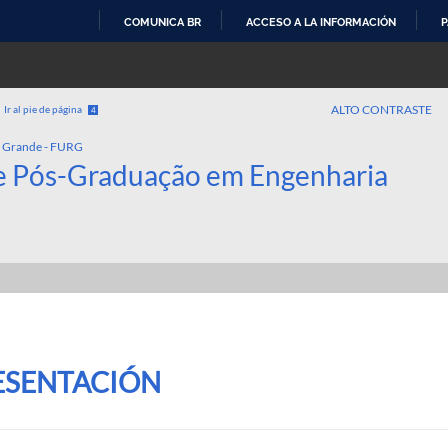
COMUNICA BR
ACCESO A LA INFORMACIÓN
P
IR
AL
CONTENIDO
ALTO CONTRASTE
Ir al pie de página
4
o Grande - FURG
e Pós-Graduação em Engenharia
ESENTACIÓN