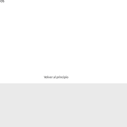
ios
Volver al principio