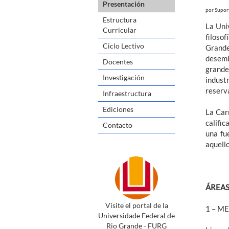
Presentación
por
Supor
Estructura
La Uni
Curricular
filoso
Ciclo Lectivo
Grande
desemb
Docentes
grande 
Investigación
indust
reserva
Infraestructura
Ediciones
La Car
calific
Contacto
una fu
aquello
ÁREAS
Visite el portal de la
1 – M
Universidade Federal de
Rio Grande - FURG