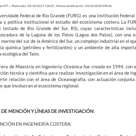
te NTI
—
Publicado: 03/10/2017 13h25
,
Última modificación: 03/03/2020 09h36
versidade Federal de Rio Grande (FURG) es una Institución Federal
fía y política institucional el estudio del ecosistema costero. La F
 (estado de Rio Grande del Sur, RS), cuyas características incl
ocadura de la Laguna de los Patos (Lagoa dos Patos), con una ex
marino del sur de la América del Sur, un complejo industrial en el q
ria química (petróleo y fertilizantes) y un ambiente de alta import
 ecológica del Taim.
rera de Maestría en Ingeniería Oceánica fue creada en 1994, con el
ación técnica y científica para realizar investigación en el área de I
erte relación con el área de Oceanografía, con actuación conjunta
s que involucran al ecosistema regional.
 DE MENCIÓN Y LÍNEAS DE INVESTIGACIÓN:
ENCIÓN EN INGENIERÍA COSTERA: