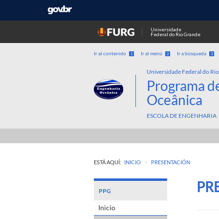
Universidade
Federal do Rio Grande
Ir al contenido
Ir al menú
Ir a búsqueda
1
2
3
Universidade Federal do Ri
Programa d
Oceânica
ESCOLA DE ENGENHARIA
>
ESTÁ AQUÍ:
INICIO
PRESENTACIÓN
PR
PPG
Inicio