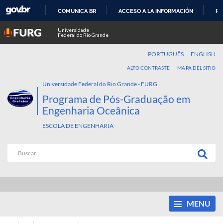
COMUNICA BR
ACCESO A LA INFORMACIÓN
PA
IR
Universidade
Federal do Rio Grande
AL
CONTENIDO
PORTUGUÊS
ENGLISH
ALTO CONTRASTE
MAPA DEL SITIO
Universidade Federal do Rio Grande - FURG
Programa de Pós-Graduação em
Engenharia Oceânica
ESCOLA DE ENGENHARIA
MENU