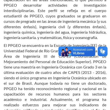
PPGEO desarrollar actividades de investigación
interdisciplinarias. Este perfil se refleja en el cuerpo
estudiantil de PPGEO, cuyos graduados se graduaron en
cursos de pregrado en las áreas de ingeniería mecánica (y sus
diferentes énfasis), ingeniería civil (y diferentes énfasis),
ingeniería química, ingeniería del agua, ingeniería hidráulica,
ingeniería sanitaria. y matemáticas, física y oceanografía.
El PPGEO se encuentra en la Escuela de Ingeniería (EE) de la
Universidad Federal de Río Grande (FURG) y se evalúa en el
Área de Ingeniería III de CAPES (Coordinación de
Mejoramiento del Personal de Educación Superior). PPGEO
tiene una maestría en Ingeniería Oceánica con Grado 3 en la
última evaluación de cuatro años de CAPES (2013 - 2016),
siendo el único programa en Ingeniería Oceánica ubicado en
el sur de Brasil. Aunque todavía no tiene un doctorado,
PPGEO ha tenido reconocimiento regional y nacional en la
capacitación de recursos humanos para los sectores
académico e industrial. Actualmente, el programa ha
realizado esfuerzos para mejorar sus indicadores de