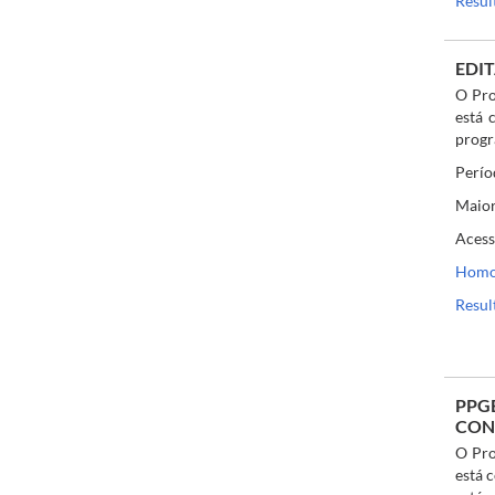
Resul
EDI
O Pro
está 
progr
Perío
Maior
Acess
Homol
Resul
PPG
CON
O Pro
está 