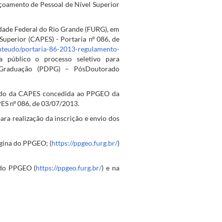
oamento de Pessoal de Nível Superior
ade Federal do Rio Grande (FURG), em
perior (CAPES) - Portaria nº 086, de
onteudo/portaria-86-2013-regulamento-
 público o processo seletivo para
-Graduação (PDPG) – PósDoutorado
rado da CAPES concedida ao PPGEO da
ES nº 086, de 03/07/2013.
ara realização da inscrição e envio dos
ágina do PPGEO; (
https://ppgeo.furg.br/
)
a do PPGEO (
https://ppgeo.furg.br/
) e na