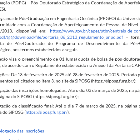
ação (PDPG) – Pós-Doutorado Estratégico da Coordenação de Aperfeiç
S).
grama de Pós-Graduação em Engenharia Oceânica (PPGEO) da Universid
rmidade com a Coordenação de Aperfeiçoamento de Pessoal de Nível Su
7/2013, disponível em:
https://www.gov.br/capes/ptbr/centrais-de-c
df/@@download/file/portaria_86_2013_regulamento_pnpd.pdf
- torna
ista de Pós-Doutorado do Programa de Desenvolvimento da Pós
tégico, nos termos estabelecidos a seguir.
eção visa o preenchimento de 01 (uma) quota de bolsa de pós-douto
 de acordo com o Regulamento estabelecido no Anexo I da Portaria CAP
ições: De 13 de fevereiro de 2025 até 28 de fevereiro de 2025. Período p
entos solicitados no item 3, no site da SIPOSG (https://siposg.furg.br/);
gação das inscrições homologadas: Até o dia 03 de março de 2025, na p
ágina do SIPOSG (https://siposg.furg.br/);
gação da classificação final: Até o dia 7 de março de 2025, na págin
a do SIPOSG (
https://siposg.furg.br/
).
ogação das Inscrições