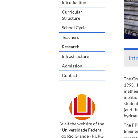
Introduction
Curricular
Structure
School Cycle
Teachers
Research
Infrastructure
Int
Admission
Contact
The Gra
1995, 
mathema
mention
student
(and th
hydraul
Visit the website of the
The PPG
Universidade Federal
Enginee
do Rio Grande - FURG
ocean e