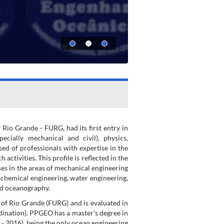
io Grande - FURG, had its first entry in
cially mechanical and civil), physics,
ed of professionals with expertise in the
tivities. This profile is reflected in the
s in the areas of mechanical engineering
, chemical engineering, water engineering,
nd oceanography.
 of Rio Grande (FURG) and is evaluated in
ination). PPGEO has a master's degree in
- 2016), being the only ocean engineering