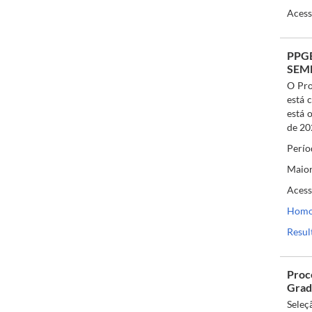
Acess
PPG
SEME
O Pro
está 
está 
de 20
Perío
Maior
Acess
Homol
Resul
Proc
Grad
Seleç