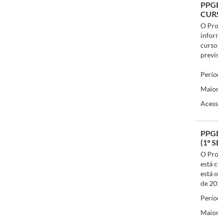
PPGE
CURS
O Pro
infor
curso
previ
Perío
Maior
Acess
PPG
(1º 
O Pro
está 
está 
de 20
Perío
Maior