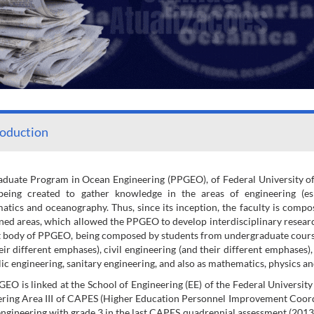
roduction
duate Program in Ocean Engineering (PPGEO), of Federal University of R
being created to gather knowledge in the areas of engineering (espe
tics and oceanography. Thus, since its inception, the faculty is compos
ed areas, which allowed the PPGEO to develop interdisciplinary research ac
 body of PPGEO, being composed by students from undergraduate course
eir different emphases), civil engineering (and their different emphases)
ic engineering, sanitary engineering, and also as mathematics, physics a
EO is linked at the School of Engineering (EE) of the Federal University
ring Area III of CAPES (Higher Education Personnel Improvement Coord
ngineering with grade 3 in the last CAPES quadrennial assessment (2013 