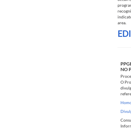
program
recogn
indicat
area.
EDI
PPGE
NO 
Proce
O Pro
divul
refer
Homol
Divul
Consu
Infor