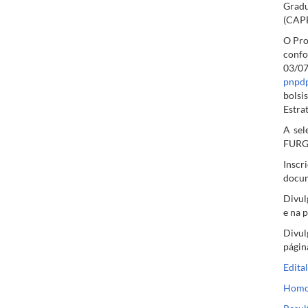
Gradu
(CAPE
O Pro
confo
03/0
pnpdp
bols
Estra
A sel
FURG,
Inscr
docum
Divul
e na p
Divul
págin
Edital
Homol