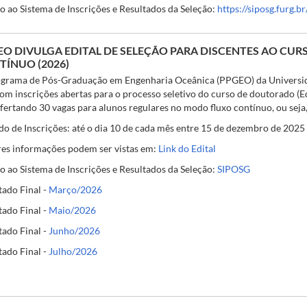
o ao Sistema de Inscrições e Resultados da Seleção:
https://siposg.furg.b
EO DIVULGA EDITAL DE SELEÇÃO PARA DISCENTES AO CU
TÍNUO (2026)
grama de Pós-Graduação em Engenharia Oceânica (PPGEO) da Universi
com inscrições abertas para o processo seletivo do curso de doutorado 
ofertando 30 vagas para alunos regulares no modo fluxo contínuo, ou seja
do de Inscrições: até o dia 10 de cada mês entre 15 de dezembro de 2025
es informações podem ser vistas em:
Link do Edital
o ao Sistema de Inscrições e Resultados da Seleção:
SIPOSG
tado Final -
Março/2026
tado Final -
Maio/2026
tado Final -
Junho/2026
tado Final -
Julho/2026