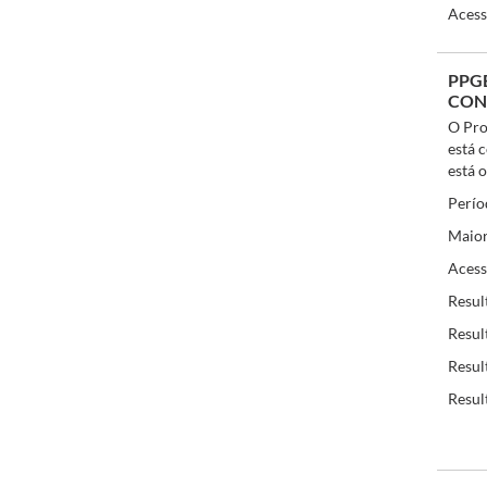
Acess
PPG
CON
O Pro
está 
está 
Perío
Maior
Acess
Resul
Resul
Resul
Resul