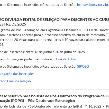
o ao Sistema de Inscrições e Resultados da Seleção:
https://siposg.furg.b
EO DIVULGA EDITAL DE SELEÇÃO PARA DISCENTES AO CUR
STRE DE 2025
grama de Pós-Graduação em Engenharia Oceânica (PPGEO) da Univer
com inscrições abertas para o processo seletivo do curso de mestrado 
ofertando 20 vagas para alunos regulares e 10 vagas para alunos especia
25.
do de Inscrições: entre 16 de junho e 20 de julho de 2025.
es informações podem ser vistas em:
Link do Edital
o ao Sistema de Inscrições e Resultados da Seleção:
SIPOSG
ogação das Inscrições
tado Final da seleção
esso seletivo para bolsista de Pós-Doutorado do Programa de 
uação (PDPG) – Pós-Doutorado Estratégico
ão de bolsista de Pós-Doutorado referente ao Edital n° 16/2022 – 