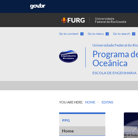
Universidade
Federal do Rio Grande
Go to content
Go to menu
Go to search
1
2
3
Universidade Federal do Ri
Programa d
Oceânica
ESCOLA DE ENGENHARIA
>
YOU ARE HERE:
HOME
EDITAIS
PPG
Home